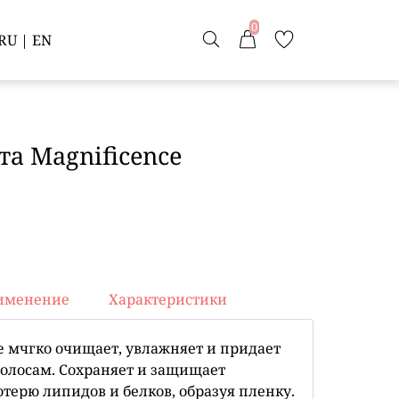
0
RU
|
EN
а Magnificence
именение
Характеристики
e мчгко очищает, увлажняет и придает
олосам. Сохраняет и защищает
терю липидов и белков, образуя пленку.